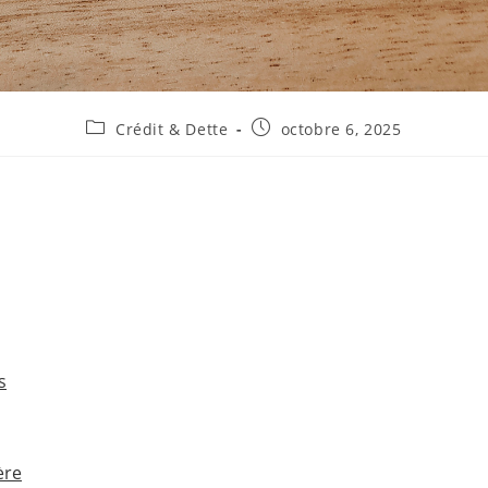
Post
Publication
Crédit & Dette
octobre 6, 2025
category:
publiée :
s
ère