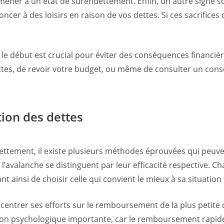
mener à un état de surendettement. Enfin, un autre signe so
ncer à des loisirs en raison de vos dettes. Si ces sacrifices 
le début est crucial pour éviter des conséquences financiè
tes, de revoir votre budget, ou même de consulter un conseil
ion des dettes
ettement, il existe plusieurs méthodes éprouvées qui peuvent
l’avalanche se distinguent par leur efficacité respective. 
t ainsi de choisir celle qui convient le mieux à sa situation 
ncentrer ses efforts sur le remboursement de la plus peti
tion psychologique importante, car le remboursement rapid