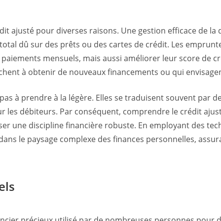
it ajusté pour diverses raisons. Une gestion efficace de la
t total dû sur des prêts ou des cartes de crédit. Les empru
 paiements mensuels, mais aussi améliorer leur score de cré
chent à obtenir de nouveaux financements ou qui envisagent
 à prendre à la légère. Elles se traduisent souvent par des 
 les débiteurs. Par conséquent, comprendre le crédit ajust
ser une discipline financière robuste. En employant des tec
dans le paysage complexe des finances personnelles, assuran
els
ancier précieux utilisé par de nombreuses personnes pour di