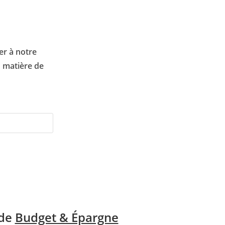
er à notre
n matière de
 de
Budget & Épargne