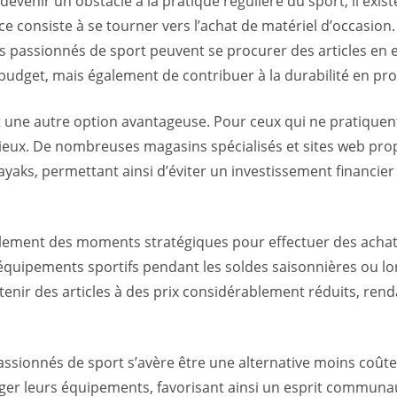
enir un obstacle à la pratique régulière du sport, il exist
cace consiste à se tourner vers l’achat de matériel d’occasio
passionnés de sport peuvent se procurer des articles en exc
udget, mais également de contribuer à la durabilité en pro
st une autre option avantageuse. Pour ceux qui ne pratique
icieux. De nombreuses magasins spécialisés et sites web pro
yaks, permettant ainsi d’éviter un investissement financier 
lement des moments stratégiques pour effectuer des achats
 équipements sportifs pendant les soldes saisonnières ou lo
enir des articles à des prix considérablement réduits, rend
assionnés de sport s’avère être une alternative moins coût
r leurs équipements, favorisant ainsi un esprit communau