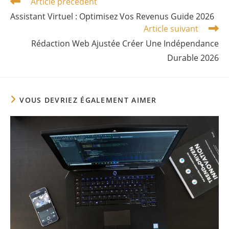
Article précédent
Read
more
Assistant Virtuel : Optimisez Vos Revenus Guide 2026
articles
Article suivant
Rédaction Web Ajustée Créer Une Indépendance
Durable 2026
VOUS DEVRIEZ ÉGALEMENT AIMER